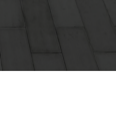
sburg:
l- / Teilzeit
mit dem Abschluss