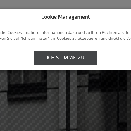
WIR.
ME
Cookie Management
et Cookies – nähere Informationen dazu und zu Ihren Rechten als Benu
icken Sie auf "Ich stimme zu", um Cookies zu akzeptieren und direkt die
ICH STIMME ZU